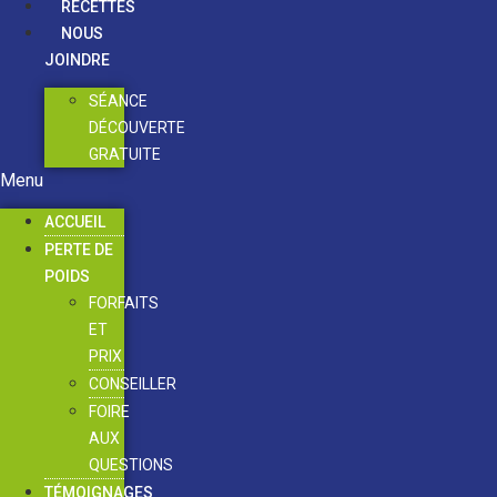
RECETTES
NOUS
JOINDRE
SÉANCE
DÉCOUVERTE
GRATUITE
Menu
ACCUEIL
PERTE DE
POIDS
FORFAITS
ET
PRIX
CONSEILLER
FOIRE
AUX
QUESTIONS
TÉMOIGNAGES