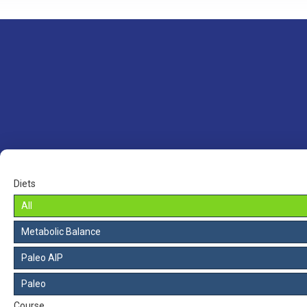
Diets
All
Metabolic Balance
Paleo AIP
Paleo
Course