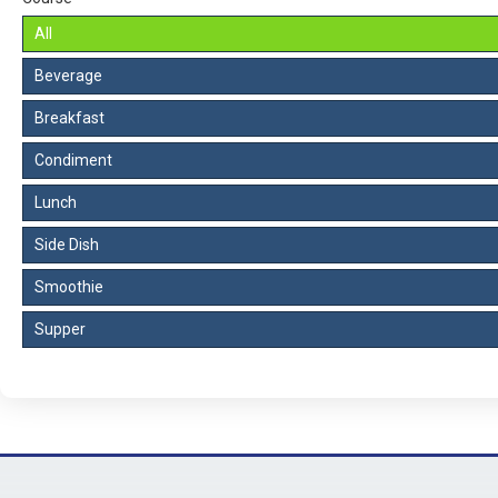
All
Beverage
Breakfast
Condiment
Lunch
Side Dish
Smoothie
Supper